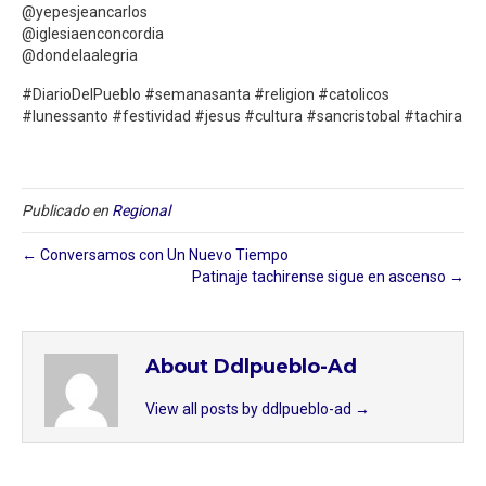
@yepesjeancarlos
@iglesiaenconcordia
@dondelaalegria
#DiarioDelPueblo #semanasanta #religion #catolicos
#lunessanto #festividad #jesus #cultura #sancristobal #tachira
Publicado en
Regional
← Conversamos con Un Nuevo Tiempo
Patinaje tachirense sigue en ascenso →
About Ddlpueblo-Ad
View all posts by ddlpueblo-ad
→