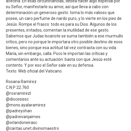
avecina. En esas circunstancias, desea hacer algo especial por
su Señor, manifestarle su amor, así que lleva a cabo con
determinación un generoso gesto: toma lo más valioso que
posee, un caro perfume de nardo puro, y lo vierte en los pies de
Jesús. Rompe el frasco: todo es para su Dios. Algunos de los
presentes, irritados, comentan la inutilidad de ese gesto.
Sabemos que Judas Iscariote se suma también a ese murmullo
crítico, pero no porque le importara otro posible destino de esos
bienes, sino porque esa actitud tal vez contrasta con su vida.
María, sin embargo, calla. Poco le importan las críticas y
comentarios ante su actuación: basta con que Jesús esté
contento. Y por eso el Señor sale en su defensa.
Texto: Web oficial del Vaticano.
Rosana Ramírez
C.N.P 22.760
@roxramirezl
@diocesissc
@mons.ayalaramirez
@padreyohan
@padreivanjaimes
@orlandoneirasc
@caritas.unet.divinomaestro