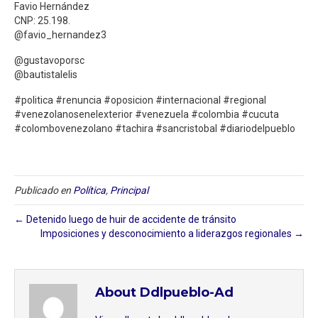
Favio Hernández
CNP: 25.198.
@favio_hernandez3
@gustavoporsc
@bautistalelis
#politica #renuncia #oposicion #internacional #regional
#venezolanosenelexterior #venezuela #colombia #cucuta
#colombovenezolano #tachira #sancristobal #diariodelpueblo
Publicado en
Política
,
Principal
← Detenido luego de huir de accidente de tránsito
Imposiciones y desconocimiento a liderazgos regionales →
About Ddlpueblo-Ad