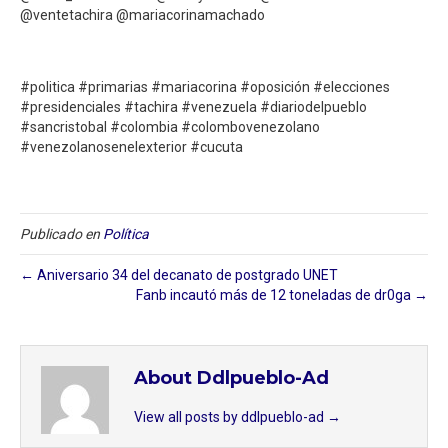
@ventetachira @mariacorinamachado
#politica #primarias #mariacorina #oposición #elecciones
#presidenciales #tachira #venezuela #diariodelpueblo
#sancristobal #colombia #colombovenezolano
#venezolanosenelexterior #cucuta
Publicado en
Política
← Aniversario 34 del decanato de postgrado UNET
Fanb incautó más de 12 toneladas de dr0ga⁣ →
About Ddlpueblo-Ad
View all posts by ddlpueblo-ad
→