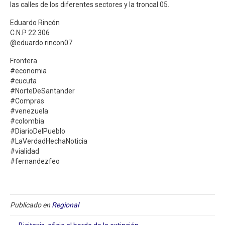
las calles de los diferentes sectores y la troncal 05.
Eduardo Rincón
C.N.P 22.306
@eduardo.rincon07
Frontera
#economia
#cucuta
#NorteDeSantander
#Compras
#venezuela
#colombia
#DiarioDelPueblo
#LaVerdadHechaNoticia
#vialidad
#fernandezfeo
Publicado en
Regional