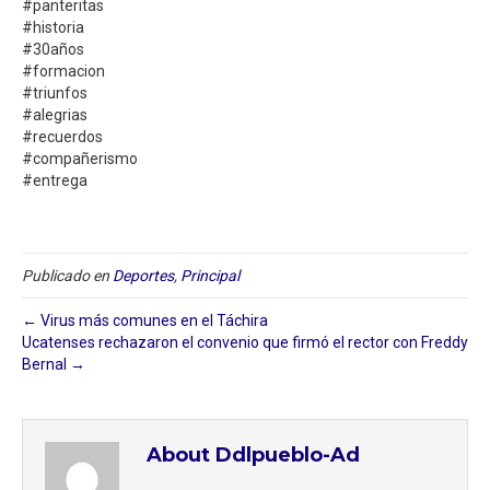
#panteritas
#historia
#30años
#formacion
#triunfos
#alegrias
#recuerdos
#compañerismo
#entrega
Publicado en
Deportes
,
Principal
← Virus más comunes en el Táchira⁣
Ucatenses rechazaron el convenio que firmó el rector con Freddy
Bernal →
About Ddlpueblo-Ad