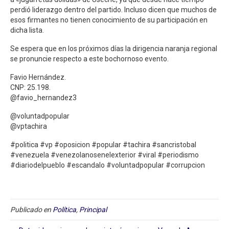
perdió liderazgo dentro del partido. Incluso dicen que muchos de
esos firmantes no tienen conocimiento de su participación en
dicha lista.
Se espera que en los próximos días la dirigencia naranja regional
se pronuncie respecto a este bochornoso evento.
Favio Hernández.
CNP: 25.198.
@favio_hernandez3
@voluntadpopular
@vptachira
#politica #vp #oposicion #popular #tachira #sancristobal
#venezuela #venezolanosenelexterior #viral #periodismo
#diariodelpueblo #escandalo #voluntadpopular #corrupcion
Publicado en
Política
,
Principal