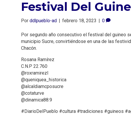
Festival Del Gui
Por
ddlpueblo-ad
|
febrero 18, 2023
|
0
Por segundo año consecutivo el festival del guineo se
municipio Sucre, convirtiéndose en una de las festivi
Chacón.
Rosana Ramírez
C.N.P 22.760
@roxramirezl
@queniquea_historica
@alcaldiamcposucre
@cotaturve
@dinamica88.9
#DiarioDelPueblo #cultura #tradiciones #guineos #a