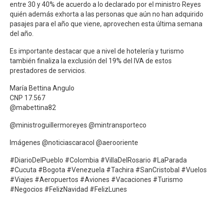
entre 30 y 40% de acuerdo a lo declarado por el ministro Reyes
quién además exhorta a las personas que aún no han adquirido
pasajes para el año que viene, aprovechen esta última semana
del año.
Es importante destacar que a nivel de hotelería y turismo
también finaliza la exclusión del 19% del IVA de estos
prestadores de servicios.
María Bettina Angulo
CNP 17.567
@mabettina82
@ministroguillermoreyes @mintransporteco
Imágenes @noticiascaracol @aerooriente
#DiarioDelPueblo #Colombia #VillaDelRosario #LaParada
#Cucuta #Bogota #Venezuela #Tachira #SanCristobal #Vuelos
#Viajes #Aeropuertos #Aviones #Vacaciones #Turismo
#Negocios #FelizNavidad #FelizLunes