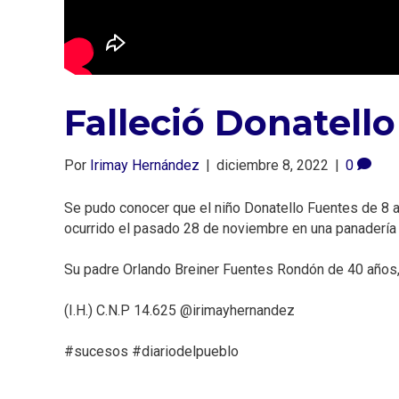
Falleció Donatello
Por
Irimay Hernández
|
diciembre 8, 2022
|
0
Se pudo conocer que el niño Donatello Fuentes de 8 
ocurrido el pasado 28 de noviembre en una panadería en
Su padre Orlando Breiner Fuentes Rondón de 40 años, s
(I.H.) C.N.P 14.625 @irimayhernandez⁣
#sucesos #diariodelpueblo ⁣