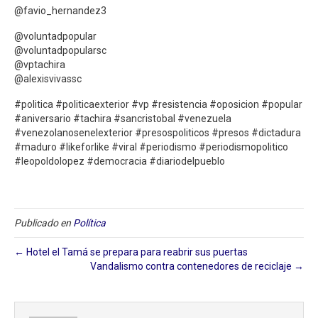
@favio_hernandez3
@voluntadpopular
@voluntadpopularsc
@vptachira
@alexisvivassc
#politica #politicaexterior #vp #resistencia #oposicion #popular
#aniversario #tachira #sancristobal #venezuela
#venezolanosenelexterior #presospoliticos #presos #dictadura
#maduro #likeforlike #viral #periodismo #periodismopolitico
#leopoldolopez #democracia #diariodelpueblo
Publicado en
Política
← Hotel el Tamá se prepara para reabrir sus puertas
Vandalismo contra contenedores de reciclaje →