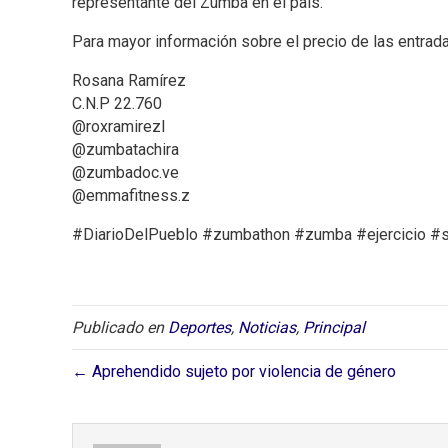
representante del Zumba en el país.
Para mayor información sobre el precio de las entrada
Rosana Ramírez
C.N.P 22.760
@roxramirezl
@zumbatachira
@zumbadoc.ve
@emmafitness.z
#DiarioDelPueblo #zumbathon #zumba #ejercicio #s
Publicado en
Deportes
,
Noticias
,
Principal
← Aprehendido sujeto por violencia de género⁣