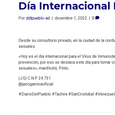
Día Internacional
Por
ddlpueblo-ad
|
diciembre 1, 2022
|
0
Desde su consultorio privado, en la ciudad de la cordi
sexuales.
«Hoy es el día internacional para el Virus de Inmunode
prevención, por eso se destaca este día para tomar con
sexuales», manifestó, Pinto.
(J.G) C.N.P 24.731
@jairogarnicaoficial
#DiarioDelPueblo #Tachira #SanCristobal #Venezuel