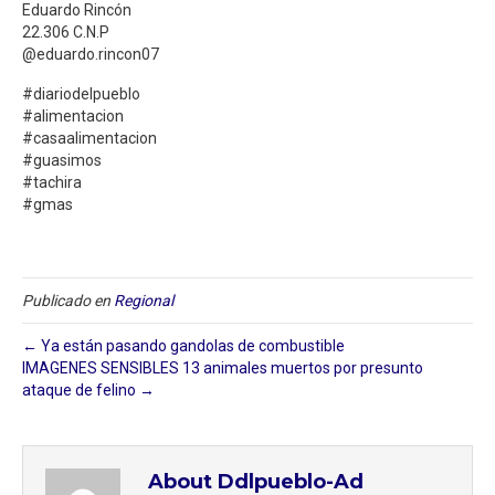
Eduardo Rincón
22.306 C.N.P
@eduardo.rincon07
#diariodelpueblo
#alimentacion
#casaalimentacion
#guasimos
#tachira
#gmas
Publicado en
Regional
← Ya están pasando gandolas de combustible
IMAGENES SENSIBLES 13 animales muertos por presunto
ataque de felino →
About Ddlpueblo-Ad