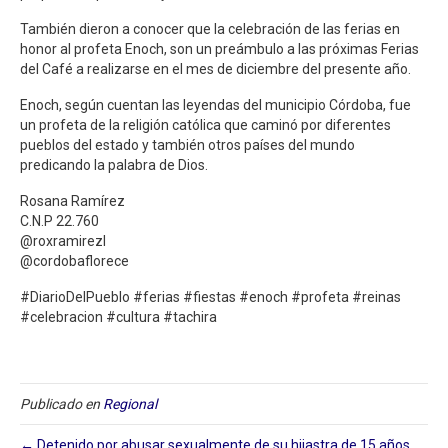
También dieron a conocer que la celebración de las ferias en
honor al profeta Enoch, son un preámbulo a las próximas Ferias
del Café a realizarse en el mes de diciembre del presente año.
Enoch, según cuentan las leyendas del municipio Córdoba, fue
un profeta de la religión católica que caminó por diferentes
pueblos del estado y también otros países del mundo
predicando la palabra de Dios.
Rosana Ramírez
C.N.P 22.760
@roxramirezl
@cordobaflorece
#DiarioDelPueblo #ferias #fiestas #enoch #profeta #reinas
#celebracion #cultura #tachira
Publicado en
Regional
← Detenido por abusar sexualmente de su hijastra de 15 años⁣