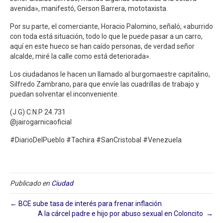
avenida», manifestó, Gerson Barrera, mototaxista.
Por su parte, el comerciante, Horacio Palomino, señaló; «aburrido
con toda está situación, todo lo que le puede pasar a un carro,
aquí en este hueco se han caído personas, de verdad señor
alcalde, miré la calle como está deteriorada».
Los ciudadanos le hacen un llamado al burgomaestre capitalino,
Silfredo Zambrano, para que envíe las cuadrillas de trabajo y
puedan solventar el inconveniente.
(J.G) C.N.P 24.731
@jairogarnicaoficial
#DiarioDelPueblo #Tachira #SanCristobal #Venezuela
Publicado en
Ciudad
← BCE sube tasa de interés para frenar inflación
A la cárcel padre e hijo por abuso sexual en Coloncito ⁣ →