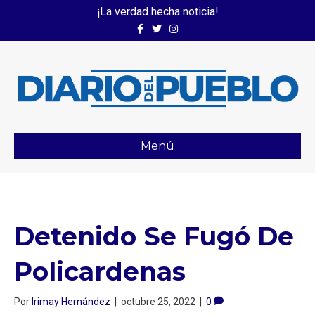
¡La verdad hecha noticia!
Facebook
Twitter
Instagram
Menú
Detenido Se Fugó De
Policardenas ⁣
Por
Irimay Hernández
|
octubre 25, 2022
|
0