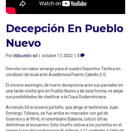
Decepción En Pueblo
Nuevo
Por
ddlpueblo-ad
|
octubre 17, 2022
|
0
Derrota con sabor amargo para el cuadro Deportivo Táchira en
condición de local ante Académicia Puerto Cabello 2-0.
El onceno aurinegro, de nuevo decepciona ante sus parciales en
una tarde-noche gris en Pueblo Nuevo y de esta forma, ve alejar
sus posibilidades de clasificar a la Copa Sudaméricana.
Al minuto 63 el onceno porteño, que dirige el tachirense Juan
Domingo Tolisano, se fue arriba en marcador con gol de
Guerrero y al 90+6, el colombiano Balanta, colocó cifras
definitivas al encuentro. Este triunfo coloca a los porteños en el
primer lugar del cuadrangular B al llegar a 11 unidades a falta de