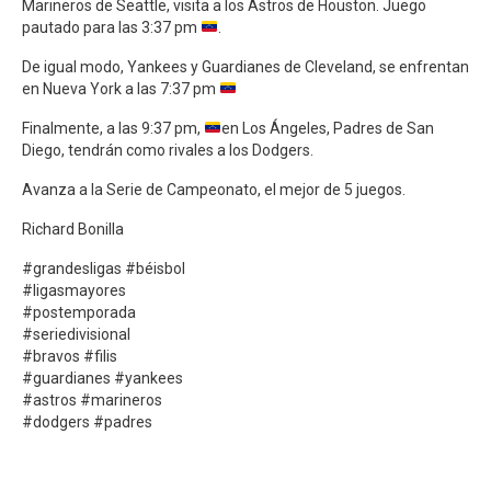
Marineros de Seattle, visita a los Astros de Houston. Juego
pautado para las 3:37 pm
.
De igual modo, Yankees y Guardianes de Cleveland, se enfrentan
en Nueva York a las 7:37 pm
Finalmente, a las 9:37 pm,
en Los Ángeles, Padres de San
Diego, tendrán como rivales a los Dodgers.
Avanza a la Serie de Campeonato, el mejor de 5 juegos.
Richard Bonilla
#grandesligas #béisbol
#ligasmayores
#postemporada
#seriedivisional
#bravos #filis
#guardianes #yankees
#astros #marineros
#dodgers #padres