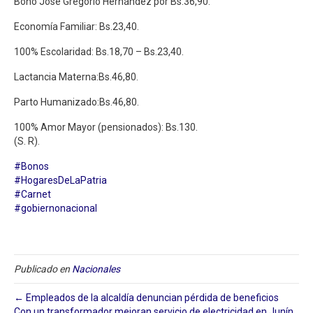
Bono José Gregorio Hernández por Bs.36,90.
Economía Familiar: Bs.23,40.
100% Escolaridad: Bs.18,70 – Bs.23,40.
Lactancia Materna:Bs.46,80.
Parto Humanizado:Bs.46,80.
100% Amor Mayor (pensionados): Bs.130.
(S. R).
#Bonos
#HogaresDeLaPatria
#Carnet
#gobiernonacional
Publicado en
Nacionales
← Empleados de la alcaldía denuncian pérdida de beneficios
Con un transformador mejoran servicio de electricidad en Junín