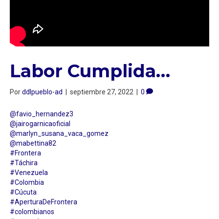
Labor Cumplida…
Por
ddlpueblo-ad
|
septiembre 27, 2022
|
0
@favio_hernandez3
@jairogarnicaoficial
@marlyn_susana_vaca_gomez
@mabettina82
#Frontera
#Táchira
#Venezuela
#Colombia
#Cúcuta
#AperturaDeFrontera
#colombianos