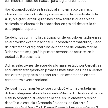
con mucha mística de trabajo, para lograr el cometido.
Hoy @diariodlpueblo se traslado al emblemático gimnasio
«Arminio Gutiérrez Castro» y conversó con la presidenta de la
ATB, Maigrer Cerdelli, quien nos habló sobre lo que se viene
haciendo en el seno de la asociación, en pro del desarrollo de
este popular deporte.
Cerdelli, nos confirmó la participación de los colores tachirenses
en el próximo evento nacional U17 femenino y masculino, luego
de derrotar en el regional a las selecciones del estado Mérida.
Dicho evento se jugará la primera semana de octubre, en la
ciudad de Barquisimeto.
Dichas selecciones, de acuerdo a lo manifestado por Cerdelli, se
encuentran trabajando en jornadas matutinas de lunes a viernes
con el firme propósito de tener un buen desempeño en este
competitivo evento nacional.
De igual modo, manifestó, que concluyó el torneo estadal en
dichas categorías, donde la escuela «Manuel Fortoul» se alzó con
el título femenino al vencer en la final en un emotivo y reñido
desafío a la escuela «Armando Palacios», de Cordero. El
marcador final fue 47-45. Raquel Rivera la jugadora número 7