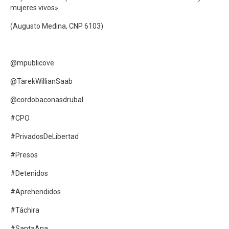
mujeres vivos».
(Augusto Medina, CNP 6103)
@mpublicove
@TarekWillianSaab
@cordobaconasdrubal
#CPO
#PrivadosDeLibertad
#Presos
#Detenidos
#Aprehendidos
#Táchira
#SantaAna