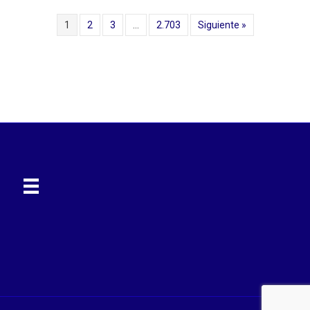
1
2
3
…
2.703
Siguiente »
© 2022 Diario del Pueblo | Diseñado por:
SR Comunicaciones