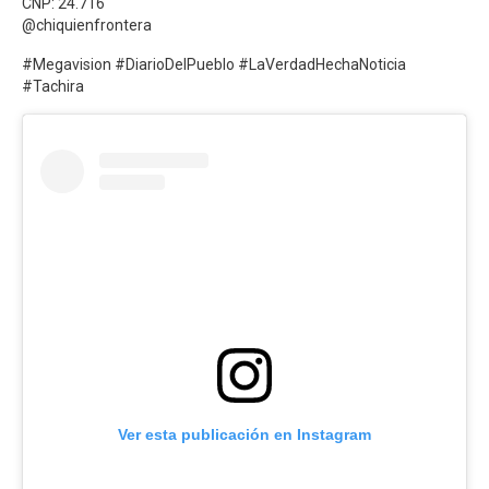
CNP: 24.716
@chiquienfrontera
#Megavision #DiarioDelPueblo #LaVerdadHechaNoticia
#Tachira
Ver esta publicación en Instagram