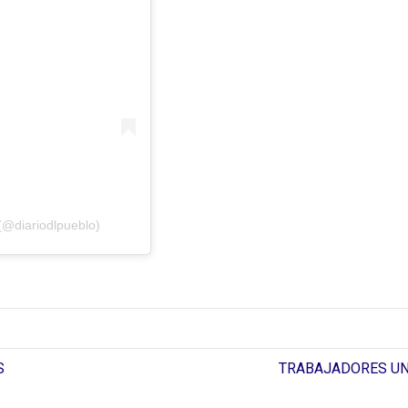
(@diariodlpueblo)
S
TRABAJADORES UN