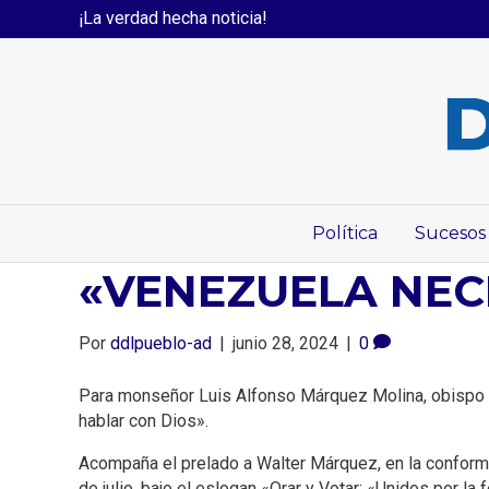
¡La verdad hecha noticia!
Política
Sucesos
«VENEZUELA NEC
Por
ddlpueblo-ad
|
junio 28, 2024
|
0
Para monseñor Luis Alfonso Márquez Molina, obispo e
hablar con Dios».
Acompaña el prelado a Walter Márquez, en la conforma
de julio, bajo el eslogan «Orar y Votar: «Unidos por la f