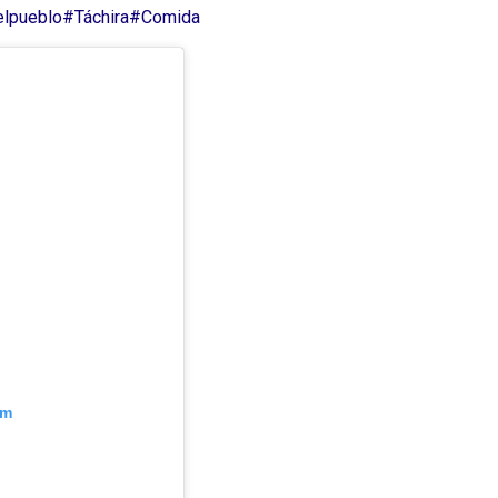
elpueblo
#Táchira
#Comida
am