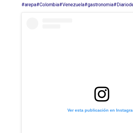
#arepa
#Colombia
#Venezuela
#gastronomia
#Diariod
Ver esta publicación en Instagr