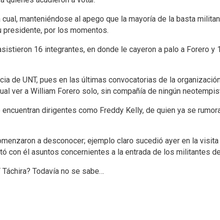
la cual, manteniéndose al apego que la mayoría de la basta milita
su presidente, por los momentos.
asistieron 16 integrantes, en donde le cayeron a palo a Forero y
encia de UNT, pues en las últimas convocatorias de la organizac
itual ver a William Forero solo, sin compañía de ningún neotempi
se encuentran dirigentes como Freddy Kelly, de quien ya se rumora
omenzaron a desconocer; ejemplo claro sucedió ayer en la visita
tó con él asuntos concernientes a la entrada de los militantes de
 Táchira? Todavía no se sabe…