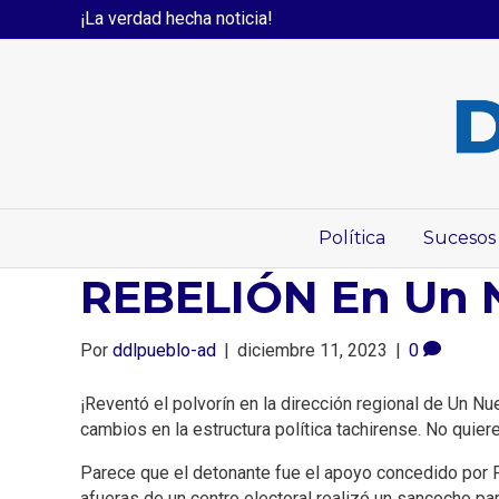
¡La verdad hecha noticia!
Política
Sucesos
REBELIÓN En Un 
Por
ddlpueblo-ad
|
diciembre 11, 2023
|
0
¡Reventó el polvorín en la dirección regional de Un N
cambios en la estructura política tachirense. No quier
Parece que el detonante fue el apoyo concedido por F
afueras de un centro electoral realizó un sancocho par