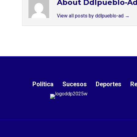
About Ddlpueblo-A
View all posts by ddlpueblo-ad
→
Política
Sucesos
Deportes
Re