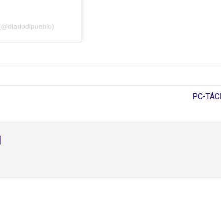
(@diariodlpueblo)
PC-TÁCH
d