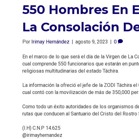
550 Hombres En El
La Consolación De
Por
Irimay Hernández
|
agosto 9, 2023
|
0
En el marco de lo que será el día de la Virgen de La C
cual comprende 550 funcionarios que estarán en puntos 
religiosas multitudinarias del estado Táchira.⁣
La información la ofreció el jefe de la ZODI Táchira e
cual contó con la movilización de más de 350,000 pers
Como todo un éxito autoridades de los organismos de s
rutas que conducen al Santuario del Cristo del Rostro 
(I.H) C.N.P 14.625⁣⁣
@irimayhernandez⁣⁣