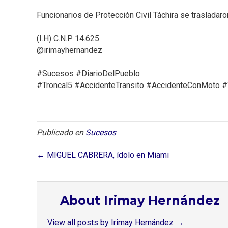
Funcionarios de Protección Civil Táchira se trasladaron
(I.H) C.N.P 14.625⁣
@irimayhernandez⁣
#Sucesos #DiarioDelPueblo⁣
#Troncal5 #AccidenteTransito #AccidenteConMoto #
Publicado en
Sucesos
← MIGUEL CABRERA, ídolo en Miami
About Irimay Hernández
View all posts by Irimay Hernández
→