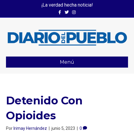
¡La verdad hecha noticia!
Facebook
Twitter
Instagram
Menú
Detenido Con
Opioides⁣
Por
Irimay Hernández
|
junio 5, 2023
|
0