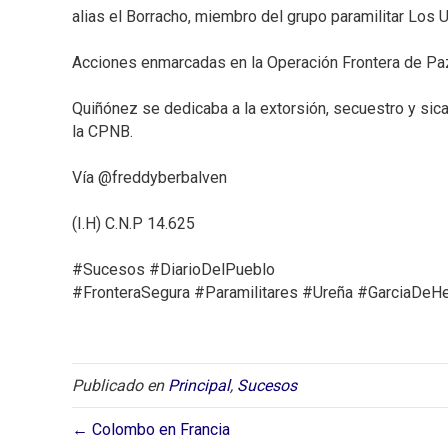
alias el Borracho, miembro del grupo paramilitar Los U
Acciones enmarcadas en la Operación Frontera de Paz,
Quiñónez se dedicaba a la extorsión, secuestro y sica
la CPNB. ⁣
Vía @freddyberbalven⁣
(I.H) C.N.P 14.625⁣
#Sucesos #DiarioDelPueblo⁣
#FronteraSegura #Paramilitares #Ureña #GarciaDeH
Publicado en
Principal
,
Sucesos
← Colombo en Francia