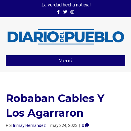
¡La verdad hecha noticia!
Facebook
Twitter
Instagram
Menú
Robaban Cables Y
Los Agarraron⁣
Por
Irimay Hernández
|
mayo 24, 2023
|
0