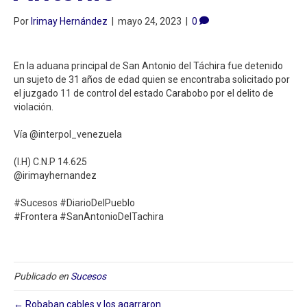
Por
Irimay Hernández
|
mayo 24, 2023
|
0
En la aduana principal de San Antonio del Táchira fue detenido
un sujeto de 31 años de edad quien se encontraba solicitado por
el juzgado 11 de control del estado Carabobo por el delito de
violación.⁣
Vía @interpol_venezuela⁣
(I.H) C.N.P 14.625⁣
@irimayhernandez⁣
#Sucesos #DiarioDelPueblo⁣
#Frontera #SanAntonioDelTachira
Publicado en
Sucesos
← Robaban cables y los agarraron⁣