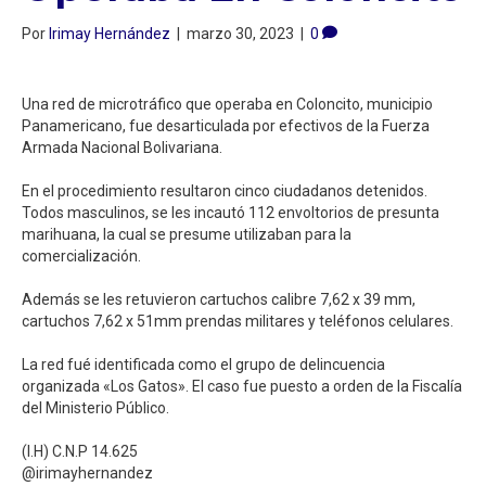
Por
Irimay Hernández
|
marzo 30, 2023
|
0
Una red de microtráfico que operaba en Coloncito, municipio
Panamericano, fue desarticulada por efectivos de la Fuerza
Armada Nacional Bolivariana. ⁣
En el procedimiento resultaron cinco ciudadanos detenidos.
Todos masculinos, se les incautó 112 envoltorios de presunta
marihuana, la cual se presume utilizaban para la
comercialización. ⁣
Además se les retuvieron cartuchos calibre 7,62 x 39 mm,
cartuchos 7,62 x 51mm prendas militares y teléfonos celulares. ⁣
La red fué identificada como el grupo de delincuencia
organizada «Los Gatos». El caso fue puesto a orden de la Fiscalía
del Ministerio Público.⁣
(I.H) C.N.P 14.625⁣
@irimayhernandez⁣