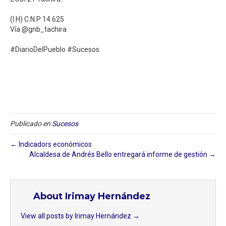
(I.H) C.N.P 14.625⁣
Vía @gnb_tachira⁣
#DiarioDelPueblo #Sucesos⁣
Publicado en
Sucesos
← Indicadors económicos
Alcaldesa de Andrés Bello entregará informe de gestión →
About Irimay Hernández
View all posts by Irimay Hernández
→