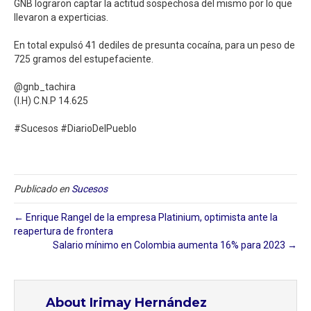
GNB lograron captar la actitud sospechosa del mismo por lo que
llevaron a experticias. ⁣
En total expulsó 41 dediles de presunta cocaína, para un peso de
725 gramos del estupefaciente. ⁣
@gnb_tachira⁣
(I.H) C.N.P 14.625⁣
#Sucesos #DiarioDelPueblo
Publicado en
Sucesos
← Enrique Rangel de la empresa Platinium, optimista ante la
reapertura de frontera
Salario mínimo en Colombia aumenta 16% para 2023 →
About Irimay Hernández