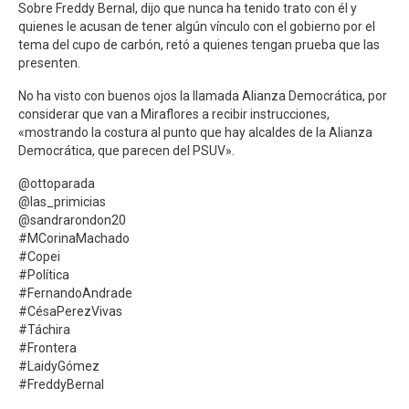
Sobre Freddy Bernal, dijo que nunca ha tenido trato con él y
quienes le acusan de tener algún vínculo con el gobierno por el
tema del cupo de carbón, retó a quienes tengan prueba que las
presenten.
No ha visto con buenos ojos la llamada Alianza Democrática, por
considerar que van a Miraflores a recibir instrucciones,
«mostrando la costura al punto que hay alcaldes de la Alianza
Democrática, que parecen del PSUV».
@ottoparada
@las_primicias
@sandrarondon20
#MCorinaMachado
#Copei
#Política
#FernandoAndrade
#CésaPerezVivas
#Táchira
#Frontera
#LaidyGómez
#FreddyBernal