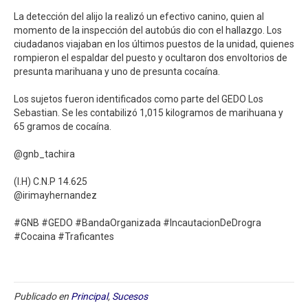
La detección del alijo la realizó un efectivo canino, quien al
momento de la inspección del autobús dio con el hallazgo. Los
ciudadanos viajaban en los últimos puestos de la unidad, quienes
rompieron el espaldar del puesto y ocultaron dos envoltorios de
presunta marihuana y uno de presunta cocaína.⁣
Los sujetos fueron identificados como parte del GEDO Los
Sebastian. Se les contabilizó 1,015 kilogramos de marihuana y
65 gramos de cocaína. ⁣
@gnb_tachira⁣
(I.H) C.N.P 14.625⁣⁣⁣
@irimayhernandez⁣⁣⁣
#GNB #GEDO #BandaOrganizada #IncautacionDeDrogra
#Cocaina #Traficantes⁣
Publicado en
Principal
,
Sucesos