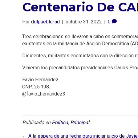
Centenario De CAP
Por
ddlpueblo-ad
|
octubre 31, 2022
|
0
Tres celebraciones se llevaron a cabo en conmemoraci
existentes en la militancia de Acción Democrática (AD)
Disidentes, militantes enemistados con la dirección r
Vinieron los precandidatos presidenciales Carlos Pros
Favio Hernández.
CNP: 25.198.
@favio_hernandez3
Publicado en
Política
,
Principal
← A la espera de una fecha para iniciar juicio de Javi