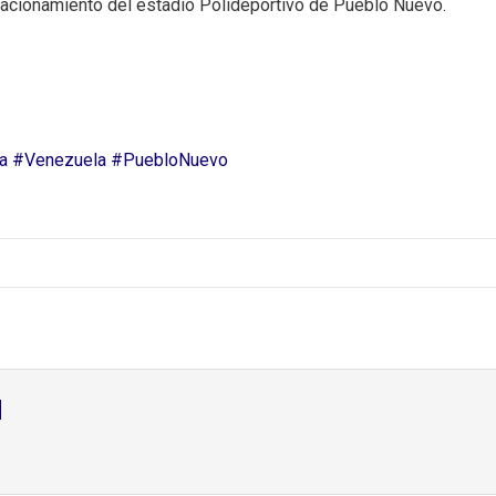
acionamiento del estadio Polideportivo de Pueblo Nuevo.
a
#Venezuela
#PuebloNuevo
d