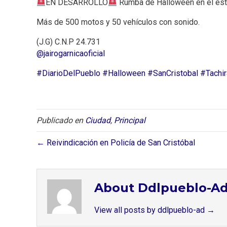
EN DESARROLLO
Rumba de Halloween en el est
Más de 500 motos y 50 vehículos con sonido.
(J.G) C.N.P 24.731
@jairogarnicaoficial
#DiarioDelPueblo
#Halloween
#SanCristobal
#Tachir
Publicado en
Ciudad
,
Principal
← Reivindicación en Policía de San Cristóbal
About Ddlpueblo-A
View all posts by ddlpueblo-ad
→