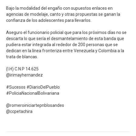
Bajo la modalidad del engaño con supuestos enlaces en
agencias de modelaje, canto y otras propuestas se ganan la
confianza de los adolescentes para llevarlos. ⁣
Aseguro el funcionario policial que para los próximos días no se
descarta lo que sería el desmantelamiento de esta banda que
pudiera estar integrada al rededor de 200 personas que se
dedican en la línea fronteriza entre Venezuela y Colombia a la
trata de blancas.⁣
(I.H) C.N.P 14.625⁣
@irimayhernandez⁣
#Sucesos #DiarioDelPueblo⁣
#PoliciaNacionalBolivariana⁣
@romeroiniciartepnblosandes⁣
@ccpetachira