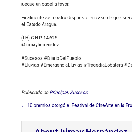
juegue un papel a favor.⁣
Finalmente se mostró dispuesto en caso de que sea so
el Estado Aragua. ⁣
(I.H) C.N.P 14.625⁣
@irimayhernandez⁣
#Sucesos #DiarioDelPueblo⁣
#Lluvias #EmergenciaLluvias #TragediaLobatera #De
Publicado en
Principal
,
Sucesos
← 18 premios otorgó el Festival de CineArte en la Fr
About Irimay Hernández